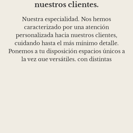
nuestros clientes.
Nuestra especialidad. Nos hemos
caracterizado por una atención
personalizada hacia nuestros clientes,
cuidando hasta el más mínimo detalle.
Ponemos a tu disposición espacios únicos a
la vez que versátiles, con distintas
características y capacidades donde poder
celebrar: comidas o cenas de empresa,
eventos privados, o paradas cortas para
contemplar el inmenso Mar Mediterráneo a
nuestros pies acompañados de una cocina
elaborada con cariño y esmero. Foradada
Restaurant te trae la magia de cubrirte de
sensaciones, donde cada instante es único.